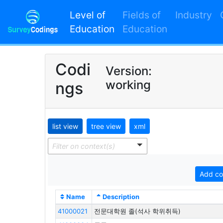
Level of
Fields of
Industry
Education
Education
Codi
Version:
working
ngs
list view
tree view
xml
Filter on context(s)
Add co
Name
Description
41000021
전문대학원 졸(석사 학위취득)